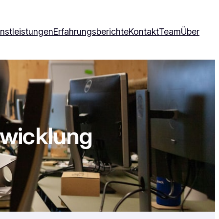
nstleistungen
Erfahrungsberichte
Kontakt
Team
Über
twicklung